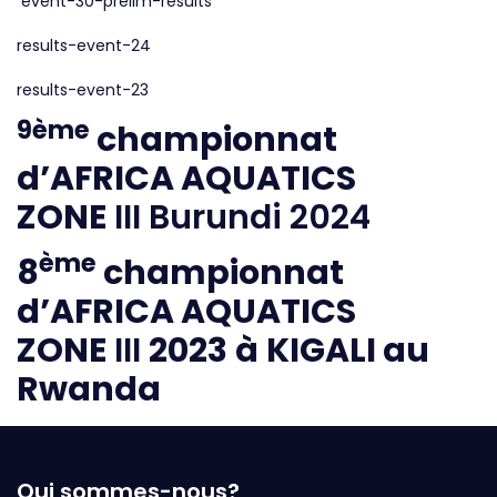
event-30-prelim-results
results-event-24
results-event-23
9ème
championnat
d’AFRICA AQUATICS
ZONE
III Burundi 2024
ème
8
championnat
d’AFRICA AQUATICS
ZONE
III
2023
à
KIGALI au
Rwanda
Qui sommes-nous?