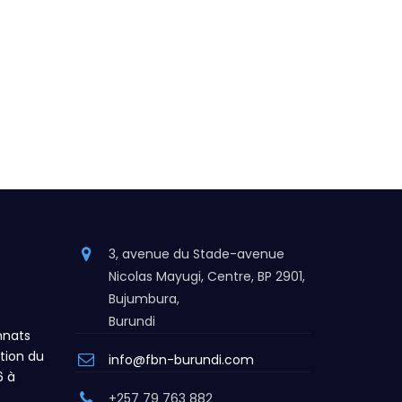
3, avenue du Stade-avenue
Nicolas Mayugi, Centre, BP 2901,
Bujumbura,
Burundi
nats
tion du
info@fbn-burundi.com
6 à
+257 79 763 882