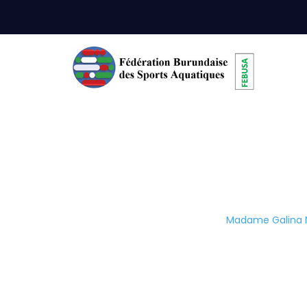
Madame Galina
Home
|
Supervisory Board
|
Madame Galina 