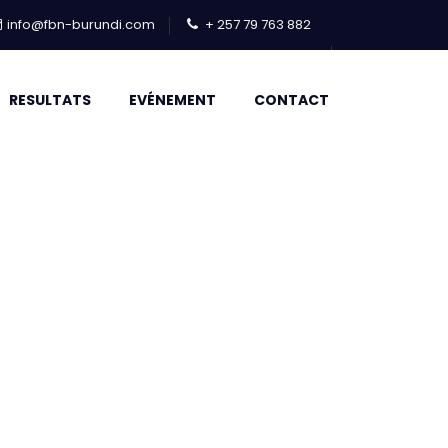
info@fbn-burundi.com
+ 257 79 763 882
RESULTATS
EVÉNEMENT
CONTACT