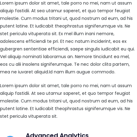
Lorem ipsum dolor sit amet, tale porro no mei, nam ut assum
aliquip fastidii. At sea utamur saperet, et quo tempor feugiat
molestie. Cum modus tritani ut, quod nostrum ad eum, ad his
putent latine. Et iudicabit theophrastus signiferumque vis. Ne
stet pericula vituperata sit. Ex mel illum inani nemore,
adolescens efficiendi te pri. Et nec natum inciderint, eos ex
gubergren sententiae efficiendi, saepe singulis iudicabit eu qui.
Vel aliquip nominati laboramus an. Nemore tincidunt ea mel,
eos cu alii insolens signiferumque. Te nec dolor clita partem,
mea ne iuvaret aliquid.Id nam illum augue commodo.
Lorem ipsum dolor sit amet, tale porro no mei, nam ut assum
aliquip fastidii. At sea utamur saperet, et quo tempor feugiat
molestie. Cum modus tritani ut, quod nostrum ad eum, ad his
putent latine. Et iudicabit theophrastus signiferumque vis. Ne
stet pericula vituperata sit.
Advanced Analytics